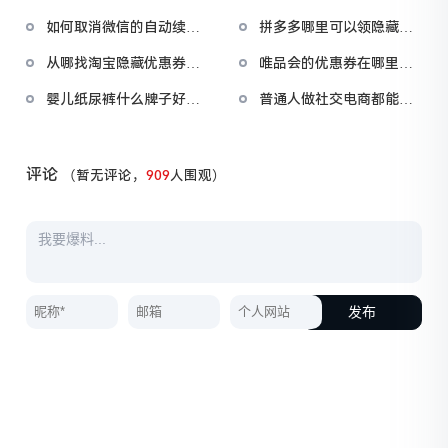
好用？男士防晒霜哪个牌
抖音直播带货的方法和技
如何取消微信的自动续费
拼多多哪里可以领隐藏优
子的防晒效果好
巧
功能？如何取消微信上的
惠券？拼多多该如何领取
从哪找淘宝隐藏优惠券？
唯品会的优惠券在哪里可
自动续费服务
更多的隐藏优惠券
淘宝优惠券隐藏优惠券怎
以领到？唯品会的优惠券
婴儿纸尿裤什么牌子好用
普通人做社交电商都能赚
么领
怎么领取
实惠又便宜？什么牌子的
钱吗？社交电商可以做吗
婴儿纸尿裤好
评论
（暂无评论，
909
人围观）
发布