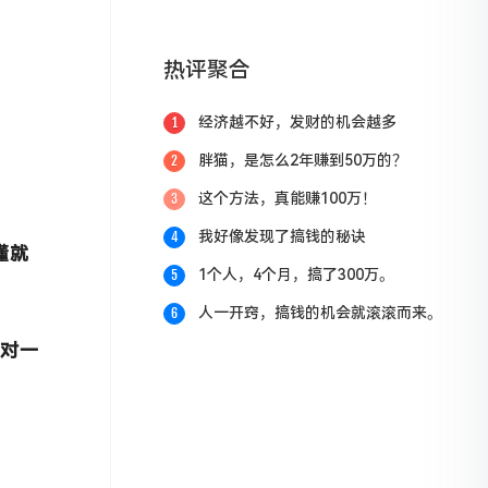
热评聚合
经济越不好，发财的机会越多
1
胖猫，是怎么2年赚到50万的？
2
这个方法，真能赚100万！
3
我好像发现了搞钱的秘诀
4
懂就
1个人，4个月，搞了300万。
5
人一开窍，搞钱的机会就滚滚而来。
6
一对一
？