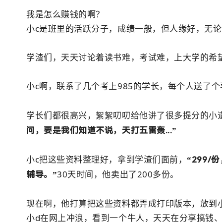
我是怎么赚钱的啊？
小c是班里的活跃分子，成绩一般，但人缘好，无
学渣们，天天讨论着读书难，考试难，上大学的希
小c啊，联系了几个考上985的学长，每个人送了
学长们都很高兴，絮絮叨叨给他讲了很多提分的小
问，要是我们知道不说，天打五雷轰...”
小c把这些资料整理好，拿到学渣们面前，
“299
30天时间，他卖出了200多份。
辅导。”
现在啊，他打算把这些资料都弄成打印版本，放到小
小d在网上冲浪，看到一个牛人，天天在分享搞钱