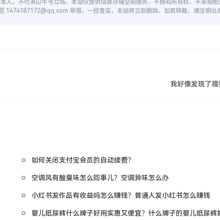
者本人。不代表山牛号立场。本站仅提供信息存储空间服务，不拥有所有权，不承担相
474187172@qq.com 举报，一经查实，本站将立刻删除。如若转载，请注明出处
我好像发现了搞
如何关闭支付宝会员的自动续费？
空调风有酸臭味怎么回事儿？空调异味怎么办
小红书发作品有收益吗怎么赚钱？普通人发小红书怎么赚钱
婴儿纸尿裤什么牌子好用实惠又便宜？什么牌子的婴儿纸尿裤