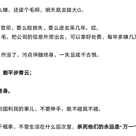
这么赚，还读个毛啊，明天就去提大G。
上官司，要么赔损失，要么进去呆几年。哎。
羊毛，把公司的信息外泄出去，可以拿好处费，每年多赚几
工作没了，污点伴随终身，一失足成千古恨。
，能平步青云；
终身。
利国利民的事儿，不要伸手，能不碰就不碰。
于概率，不管生活在什么层次里，
杀死他们的永远是“万一