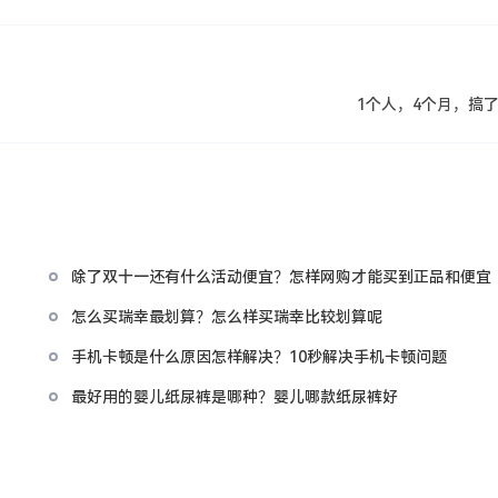
1个人，4个月，搞了
除了双十一还有什么活动便宜？怎样网购才能买到正品和便宜
期
怎么买瑞幸最划算？怎么样买瑞幸比较划算呢
手机卡顿是什么原因怎样解决？10秒解决手机卡顿问题
吗
最好用的婴儿纸尿裤是哪种？婴儿哪款纸尿裤好