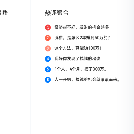
热评聚合
引路
经济越不好，发财的机会越多
1
胖猫，是怎么2年赚到50万的？
2
这个方法，真能赚100万！
3
我好像发现了搞钱的秘诀
4
1个人，4个月，搞了300万。
5
人一开窍，搞钱的机会就滚滚而来。
6