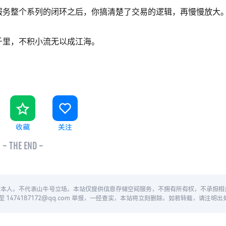
服务整个系列的闭环之后，你搞清楚了交易的逻辑，再慢慢放大
千里，不积小流无以成江海。
收藏
关注
- THE END -
者本人。不代表山牛号立场。本站仅提供信息存储空间服务，不拥有所有权，不承担相
474187172@qq.com 举报，一经查实，本站将立刻删除。如若转载，请注明出处