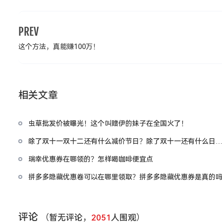
PREV
这个方法，真能赚100万！
相关文章
虫草批发价被曝光！这个叫赠伊的妹子在全国火了！
除了双十一双十二还有什么减价节日？除了双十一还有什么日
打折
瑞幸优惠券在哪领的？怎样喝咖啡便宜点
拼多多隐藏优惠卷可以在哪里领取？拼多多隐藏优惠券是真的
评论
（暂无评论，
2051
人围观）