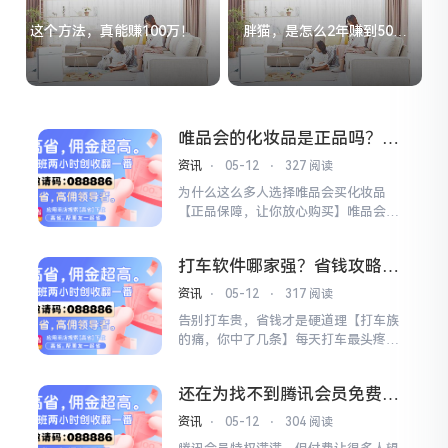
这个方法，真能赚100万！
胖猫，是怎么2年赚到50万
的？
唯品会的化妆品是正品吗？揭
秘你不知道的真相
资讯
⋅
05-12
⋅
327 阅读
为什么这么多人选择唯品会买化妆品
【正品保障，让你放心购买】唯品会作
为国内领先的特卖平台，与众多知名品
牌官方直接合作，所有化妆品都是正品
打车软件哪家强？省钱攻略大
行货，支持专柜验货，让你买得安心用
公开
得放心。【价格优势，专柜价更优惠】
资讯
⋅
05-12
⋅
317 阅读
唯品会经常有品牌官方直供活动，化妆
告别打车贵，省钱才是硬道理【打车族
品价格比专柜便宜不少，还能享受品牌
的痛，你中了几条】每天打车最头疼的
官方提供的售后服务，真...
就是价格不透明，明明看着价格合理，
实际支付时却多出不少费用。高峰时段
还在为找不到腾讯会员免费领
加价、绕路收费、优惠券难找，这些问
取方式而烦恼吗？
题是不是让你很无奈？更别提有时候为
资讯
⋅
05-12
⋅
304 阅读
了等优惠券错过最佳出行时间，真是让