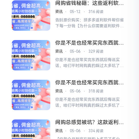
网购省钱秘籍：这些返利软件
量隐藏优惠券，这些优惠券不直接展示
让你花更少的钱买到心仪好物
在商品页面，只有通过特定渠道才能获
资讯
⋅
05-12
⋅
316 阅读
取，导致很多人白白多花钱。【淘宝内
告别原价购买：拼多多返利软件帮你省
部优惠券群的优势】加入我们的福利
下每一分钱【为什么你需要返利软件】
群，你可以第一时间获取...
现在网购已经成为生活常态，但很多人
不知道其实可以通过返利软件省下不少
你是不是也经常买完东西就后
钱。拼多多作为购物平台，商品价格已
悔_160248_好项目网
经很优惠，但配合返利软件使用，还能
资讯
⋅
05-06
⋅
329 阅读
再省一笔，相当于双重优惠，何乐而不
你是不是也经常买完东西就后悔说实
为呢？【返利软件的核心优势】这类返
话，咱们平时网购真的踩过太多坑了。
利软件最大的优势就是...
看上一件衣服179元，觉得价格还行就
直接付款了，结果过两天发现别人只花
你是不是也经常买完东西就后
了89元就买到手，还返了十几块现金。
悔_160207_好项目网
你说气不气人？不是东西贵，而是你根
资讯
⋅
05-06
⋅
318 阅读
本不知道那些藏在角落里的隐藏优惠券
你是不是也经常买完东西就后悔说实
在哪领，也不知道下单之后还能把钱拿
话，咱们平时网购真的踩过太多坑了。
回来一部分。每天刷购物软件...
看上一件衣服179元，觉得价格还行就
直接付款了，结果过两天发现别人只花
网购总感觉被坑？这款返利AP
了89元就买到手，还返了十几块现金。
P让我一年省下好几千
你说气不气人？不是东西贵，而是你根
资讯
⋅
05-06
⋅
334 阅读
本不知道那些藏在角落里的隐藏优惠券