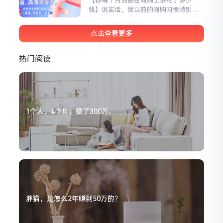
【你每个月到底在网购上多花了多少
在哪领，也不知道下单之后还能把钱拿
钱】说实话，我以前的网购习惯特别
回来一部分。每天刷购物软件...
差，看到一个东西觉得不错就直接下
单，从来不去找优惠券。后来有一次跟
点击查看更多
我同事聊天，发现我们买了同一款吹风
机，我花了299元，她只付了189元，还
返了20多块钱。我当时整个人都不好
热门阅读
了，同样的东西，同样的店铺，我凭什
么多花一百多？其实根本原...
1个人，4个月，搞了300万。
胖猫，是怎么2年赚到50万的？