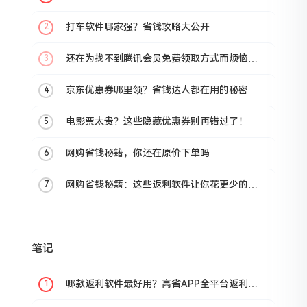
相
打车软件哪家强？省钱攻略大公开
还在为找不到腾讯会员免费领取方式而烦恼
吗？
京东优惠券哪里领？省钱达人都在用的秘密武
器
电影票太贵？这些隐藏优惠券别再错过了！
网购省钱秘籍，你还在原价下单吗
网购省钱秘籍：这些返利软件让你花更少的钱
买到心仪好物
笔记
哪款返利软件最好用？高省APP全平台返利实
战测评+邀请码分享