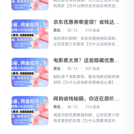
腾讯会员特权满满，但付费让很多人望
人心累。【高省APP，你的省钱小助
而却步【为什么腾讯会员如此受欢迎】
手】高省APP的出现...
腾讯会员能解锁海量热门影视资源、专
属游戏特权、音乐VIP等福利，但每月十
京东优惠券哪里领？省钱达人
几元的会员费也让不少用户觉得不值，
都在用的秘密武器
尤其是学生党和预算有限的年轻人。
资讯
⋅
05-12
⋅
310 阅读
【免费领取腾讯会员的秘诀】通过特定
告别原价购物！京东优惠券轻松获取，
渠道和活动，完全可以合法合规地获得
让你花更少买更多【为什么找京东优惠
腾讯会员体验，让你...
券这么难】每次在京东买东西，看到别
人用优惠券省下不少钱，自己却找不
电影票太贵？这些隐藏优惠券
到，心里是不是特别着急？优惠券太分
别再错过了！
散了，藏在各种角落里，找起来比大海
资讯
⋅
05-12
⋅
307 阅读
捞针还难，一不小心就错过了最佳优惠
轻松省下电影票钱，看完电影还能吃顿
时机，白白多花冤枉钱。【产品返利的
好的【为什么找电影优惠券这么难】每
核心优势】我们的产品返...
次想看电影，打开购票软件发现票价都
贵得离谱，想找张优惠券翻遍整个APP
网购省钱秘籍，你还在原价下
也找不到，最后只能原价买，钱包疼得
单吗
厉害！【产品返利的秘密武器】我们的
资讯
⋅
05-12
⋅
314 阅读
平台整合了各大影院和购票平台的隐藏
淘宝内部优惠券福利群，让你花更少的
优惠券，还有额外返利，别人找不到的
钱买更好的东西【为什么需要淘宝内部
优惠这里都能找到，...
优惠券】现在网购已经成为生活的一部
分，但很多人不知道淘宝商家会发放大