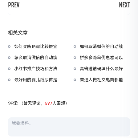
PREV
NEXT
相关文章
如何买防晒霜比较便宜又
如何取消微信的自动续费
好用？男士防晒霜哪个牌
功能？如何取消微信上的
怎么取消微信的自动续费
拼多多隐藏优惠卷可以在
子的防晒效果好
自动续费服务
项目？怎么取消微信中自
哪里领取？拼多多隐藏优
小红书推广技巧和方法：
高省邀请码填什么最好？
动续费
惠券是真的吗
小红书推广步骤是什么
高省官方邀请码222888南
最好用的婴儿纸尿裤是哪
普通人做社交电商都能赚
枝导师
种？婴儿哪款纸尿裤好
钱吗？社交电商可以做吗
评论
（暂无评论，
597
人围观）